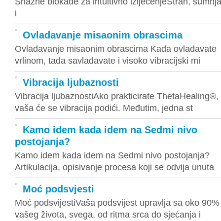
Snažne blokade za intuitivno izlječenjeStrah, sumnj
i
Ovladavanje misaonim obrascima
Ovladavanje misaonim obrascima Kada ovladavate
vrlinom, tada savladavate i visoko vibracijski mi
Vibracija ljubaznosti
Vibracija ljubaznostiAko prakticirate ThetaHealing®,
vaša će se vibracija podići. Međutim, jedna st
Kamo idem kada idem na Sedmi nivo
postojanja?
Kamo idem kada idem na Sedmi nivo postojanja?
Artikulacija, opisivanje procesa koji se odvija unuta
Moć podsvjesti
Moć podsvijestiVaša podsvijest upravlja sa oko 90%
vašeg života, svega, od ritma srca do sjećanja i