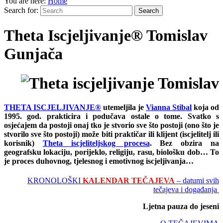
You are here:
Home
Search for:
Theta Iscjeljivanje® Tomislav
Gunjača
THETA ISCJELJIVANJE®
utemeljila je
Vianna Stibal
koja od
1995. god. prakticira i podučava ostale o tome. Svatko s
osjećajem da postoji onaj tko je stvorio sve što postoji (ono što je
stvorilo sve što postoji) može biti praktičar ili klijent (iscjelitelj ili
korisnik)
Theta iscjeliteljskog procesa
. Bez obzira na
geografsku lokaciju, porijeklo, religiju, rasu, biološku dob… To
je proces duhovnog, tjelesnog i emotivnog iscjeljivanja…
KRONOLOŠKI
KALENDAR TEČAJEVA
– datumi svih
tečajeva i događanja
Ljetna pauza do jeseni