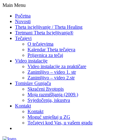
Main Menu
Početna
Novosti
Theta iscjeljivanje / Theta Healing
Tretmani Theta Iscjeljivanja®
Tečajevi
O tečajevima
Kalendar Theta tečajeva
Prijavnica za tečaj
Video instalacije
Video instalacije za praktičare
Zanimljivo – video 1. str
Zanimljivo – video 2.str
Tomislav Gunjača
Skraćeni životopis
Moja razmišljanja (2009.)
Svjedočenja, iskustva
Kontakt
Kontakt
Moguć smještaj u ZG
Tečajevi kod Vas, u vašem gradu