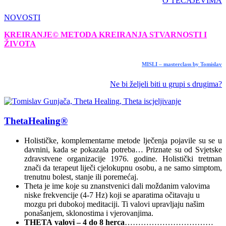
O TEČAJEVIMA
NOVOSTI
KREIRANJE© METODA KREIRANJA STVARNOSTI I
ŽIVOTA
MISLI – masterclass by Tomislav
Ne bi željeli biti u grupi s drugima?
ThetaHealing
®
Holističke, komplementarne metode lječenja pojavile su se u
davnini, kada se pokazala potreba… Priznate su od Svjetske
zdravstvene organizacije 1976. godine. Holistički tretman
znači da terapeut liječi cjelokupnu osobu, a ne samo simptom,
trenutnu bolest, stanje ili poremećaj.
Theta je ime koje su znanstvenici dali moždanim valovima
niske frekvencije (4-7 Hz) koji se aparatima očitavaju u
mozgu pri dubokoj meditaciji. Ti valovi upravljaju našim
ponašanjem, sklonostima i vjerovanjima.
THETA
valovi – 4 do 8 herca
……………………………