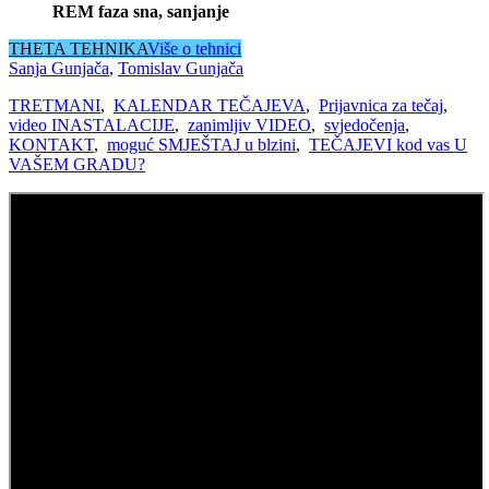
REM faza sna, sanjanje
THETA TEHNIKA
Više o tehnici
Sanja Gunjača
,
Tomislav Gunjača
TRETMANI
,
KALENDAR TEČAJEVA
,
Prijavnica za tečaj
,
video INASTALACIJE
,
zanimljiv VIDEO
,
svjedočenja
,
KONTAKT
,
moguć SMJEŠTAJ u blzini
,
TEČAJEVI kod vas U
VAŠEM GRADU?