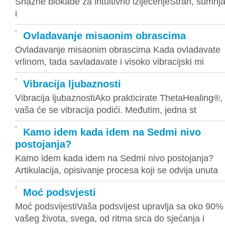
Snažne blokade za intuitivno izlječenjeStrah, sumnj
i
Ovladavanje misaonim obrascima
Ovladavanje misaonim obrascima Kada ovladavate
vrlinom, tada savladavate i visoko vibracijski mi
Vibracija ljubaznosti
Vibracija ljubaznostiAko prakticirate ThetaHealing®,
vaša će se vibracija podići. Međutim, jedna st
Kamo idem kada idem na Sedmi nivo
postojanja?
Kamo idem kada idem na Sedmi nivo postojanja?
Artikulacija, opisivanje procesa koji se odvija unuta
Moć podsvjesti
Moć podsvijestiVaša podsvijest upravlja sa oko 90%
vašeg života, svega, od ritma srca do sjećanja i