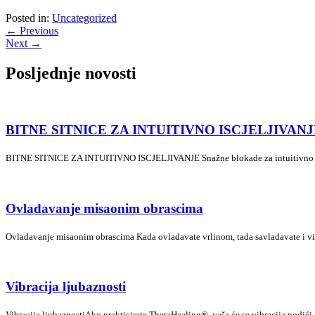
Posted in:
Uncategorized
←
Previous
Next
→
Posljednje novosti
BITNE SITNICE ZA INTUITIVNO ISCJELJIVANJ
BITNE SITNICE ZA INTUITIVNO ISCJELJIVANJE Snažne blokade za intuitivno iz
Ovladavanje misaonim obrascima
Ovladavanje misaonim obrascima Kada ovladavate vrlinom, tada savladavate i vi
Vibracija ljubaznosti
Vibracija ljubaznostiAko prakticirate ThetaHealing®, vaša će se vibracija podići