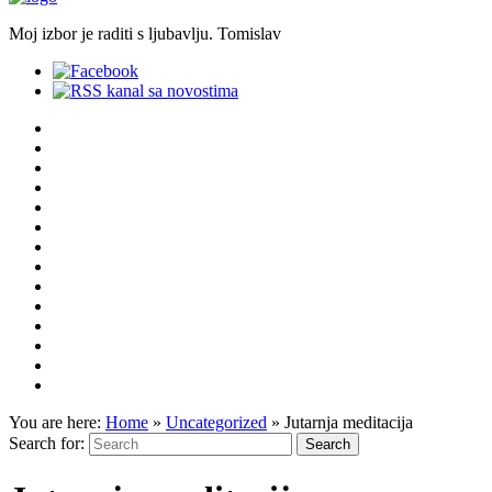
Moj izbor je raditi s ljubavlju. Tomislav
You are here:
Home
»
Uncategorized
»
Jutarnja meditacija
Search for: