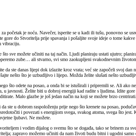
n za početak je noću. Navečer, isperite se u kadi ili tušu, ponovno se usr
dite gore do Stvoritelja prije spavanja i pošaljite svoje ideje o tome kakv
 vibraciju.
o sve možete učiniti na taj način. Ljudi planiraju ustati ujutro; planiraj
 operemo zube… ali stvarno, svi smo zaokupljeni svakodnevnim životo
e da ste danas lijepi dok izlazite kroz vrata; već ste započeli svoj dan 
e nešto što je uzbudljivo i lijepo. Možda želite slušati nešto uzbudljiv
nego što odete na posao, a onda bi se istuširali i pripremili se. Ali ak
u javnosti. Želite biti u dobroj energiji kad radite s ljudima. Idite gore
tirate. Malo glazbe je još jedan način na koji se možete brzo centrirati
rni da ste u dobrom raspoloženju prije nego što krenete na posao, poduč
redotočiti i povezati s energijom svega, svakog atoma, svega što jest.
zuvjetne ljubavi. Ne možete.
teljem i vodim dijalog o svemu što se događa, tako se brinem za sve to i
ritelja; zapravo možemo učiniti da nam životi budu bitni i ugodni samo o