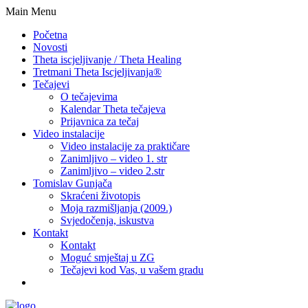
Main Menu
Početna
Novosti
Theta iscjeljivanje / Theta Healing
Tretmani Theta Iscjeljivanja®
Tečajevi
O tečajevima
Kalendar Theta tečajeva
Prijavnica za tečaj
Video instalacije
Video instalacije za praktičare
Zanimljivo – video 1. str
Zanimljivo – video 2.str
Tomislav Gunjača
Skraćeni životopis
Moja razmišljanja (2009.)
Svjedočenja, iskustva
Kontakt
Kontakt
Moguć smještaj u ZG
Tečajevi kod Vas, u vašem gradu