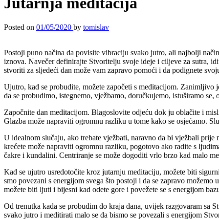
Jutarnja meditacija
Posted on
01/05/2020
by
tomislav
Postoji puno načina da povisite vibraciju svako jutro, ali najbolji nači
iznova. Navečer definirajte Stvoritelju svoje ideje i ciljeve za sutra, i
stvoriti za sljedeći dan može vam zapravo pomoći i da podignete svoju
Ujutro, kad se probudite, možete započeti s meditacijom. Zanimljivo je št
da se probudimo, istegnemo, vježbamo, doručkujemo, istuširamo se,
Započnite dan meditacijom. Blagoslovite odjeću dok ju oblačite i mislit
Glazba može napraviti ogromnu razliku u tome kako se osjećamo. Slušajt
U idealnom slučaju, ako trebate vježbati, naravno da bi vježbali prije 
krećete može napraviti ogromnu razliku, pogotovo ako radite s ljudima, 
čakre i kundalini. Centriranje se može dogoditi vrlo brzo kad malo medi
Kad se ujutro usredotočite kroz jutarnju meditaciju, možete biti sigu
smo povezani s energijom svega što postoji i da se zapravo možemo us
možete biti ljuti i bijesni kad odete gore i povežete se s energijom ba
Od trenutka kada se probudim do kraja dana, uvijek razgovaram sa Stvori
svako jutro i meditirati malo se da bismo se povezali s energijom Stvo