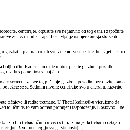
edotočite, centrirajte, otpustite sve negativno od tog dana i započnite
e snove želite, manifestirajte. Postavljanje namjere onoga što želite
u vježbati i planiraju imati sve vrijeme za sebe. Idealni svijet nas uči
m.
na bolji način. Kad se spremate ujutro, pustite glazbu u pozadini.
o, u stilu s planovima za taj dan.
o nemate vremena za sve to, puštanje glazbe u pozadini bez obzira kamo
 i povežete se sa Sedmim nivom; centrirajte svoju energiju, razvrtite
.
avate tečajeve ili radite tretmane. U ThetaHealing®-u vjerujemo da
 Kad to učinite, to vam odmah promijeni raspoloženje. Doslovno – ne
 što bih trebao učiniti u vezi s tim. Istina je da trebamo ustajati
sjećajući životnu energiju svega što postoji..¸