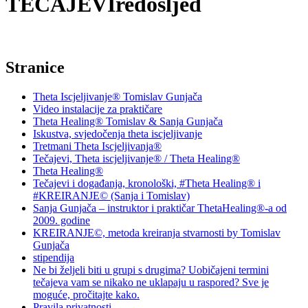
TECAJEVIredosljed
Stranice
Theta Iscjeljivanje® Tomislav Gunjača
Video instalacije za praktičare
Theta Healing® Tomislav & Sanja Gunjača
Iskustva, svjedočenja theta iscjeljivanje
Tretmani Theta Iscjeljivanja®
Tečajevi, Theta iscjeljivanje® / Theta Healing®
Theta Healing®
Tečajevi i događanja, kronološki, #Theta Healing® i
#KREIRANJE© (Sanja i Tomislav)
Sanja Gunjača – instruktor i praktičar ThetaHealing®-a od
2009. godine
KREIRANJE©, metoda kreiranja stvarnosti by Tomislav
Gunjača
stipendija
Ne bi željeli biti u grupi s drugima? Uobičajeni termini
tečajeva vam se nikako ne uklapaju u raspored? Sve je
moguće, pročitajte kako.
Pravila privatnosti