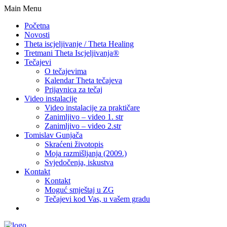
Main Menu
Početna
Novosti
Theta iscjeljivanje / Theta Healing
Tretmani Theta Iscjeljivanja®
Tečajevi
O tečajevima
Kalendar Theta tečajeva
Prijavnica za tečaj
Video instalacije
Video instalacije za praktičare
Zanimljivo – video 1. str
Zanimljivo – video 2.str
Tomislav Gunjača
Skraćeni životopis
Moja razmišljanja (2009.)
Svjedočenja, iskustva
Kontakt
Kontakt
Moguć smještaj u ZG
Tečajevi kod Vas, u vašem gradu