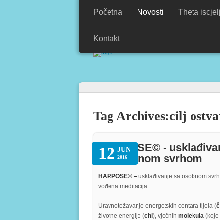
Početna
Novosti
Theta iscjel
Kontakt
Moj izbor je raditi s ljubavlju.
Tomislav
Tag Archives:
cilj ostva
HARPOSE© - usklađiva
12
JUN
sa osobnom svrhom
2016
HARPOSE© –
usklađivanje sa osobnom svr
vođena meditacija
Uravnotežavanje energetskih centara tijela (
č
životne energije (
chi
), vječnih
molekula
(koje