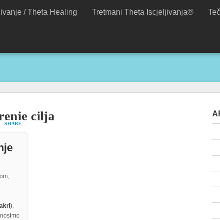
jivanje / Theta Healing
Tretmani Theta Iscjeljivanja®
Teč
renje cilja
A
SHARE
nje
hom,
akri
),
 nosimo