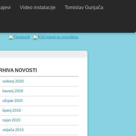
ajevi
Video instalacije
Tomislav Gunjača
RHIVA NOVOSTI
svibanj 2020
travanj 2020
ožujak 2020
lipanj 2016
rujan 2015
veljača 2015