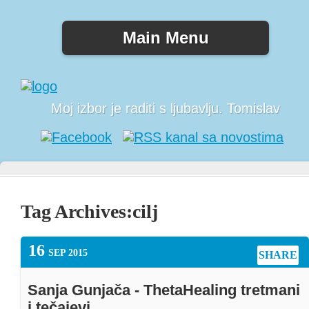
Main Menu
Moj izbor je raditi s ljubavlju. Tomislav
Tag Archives:
cilj
16
SEP 2015
SHARE
Sanja Gunjača - ThetaHealing tretmani
i tečajevi