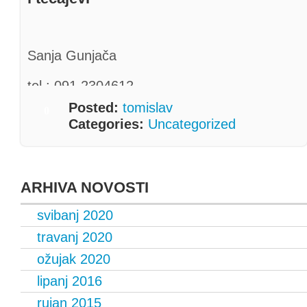
Sanja Gunjača
tel.: 091 2304612
Posted:
tomislav
0
mail:
sanjagunjaca@gmail.com
Categories:
Uncategorized
Praktičar (i učitelj Theta Healing-a) od 2009.
ARHIVA NOVOSTI
svibanj 2020
travanj 2020
ožujak 2020
lipanj 2016
rujan 2015