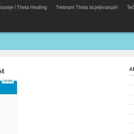
jivanje / Theta Healing
Tretmani Theta Iscjeljivanja®
Teč
st
A
SHARE