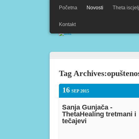
Početna
Novosti
Theta iscjel
Kontakt
Moj izbor je raditi s ljubavlju.
Tomislav
Tag Archives:
opušteno
16
SEP 2015
Sanja Gunjača -
ThetaHealing tretmani i
tečajevi