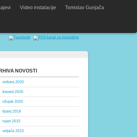
ajevi
Video instalacije
Tomislav Gunjača
RHIVA NOVOSTI
svibanj 2020
travanj 2020
ožujak 2020
lipanj 2016
rujan 2015
veljača 2015