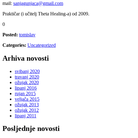
mail:
sanjagunjaca@gmail.com
Praktičar (i učitelj Theta Healing-a) od 2009.
0
Posted:
tomislav
Categories:
Uncategorized
Arhiva novosti
svibanj 2020
travanj 2020
ožujak 2020
lipanj 2016
rujan 2015
veljača 2015
ožujak 2013
ožujak 2012
lipanj 2011
Posljednje novosti