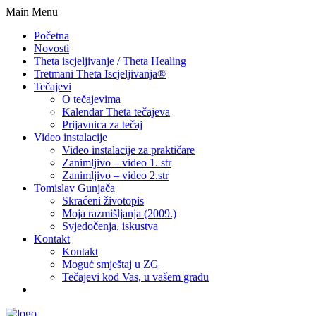
Main Menu
Početna
Novosti
Theta iscjeljivanje / Theta Healing
Tretmani Theta Iscjeljivanja®
Tečajevi
O tečajevima
Kalendar Theta tečajeva
Prijavnica za tečaj
Video instalacije
Video instalacije za praktičare
Zanimljivo – video 1. str
Zanimljivo – video 2.str
Tomislav Gunjača
Skraćeni životopis
Moja razmišljanja (2009.)
Svjedočenja, iskustva
Kontakt
Kontakt
Moguć smještaj u ZG
Tečajevi kod Vas, u vašem gradu