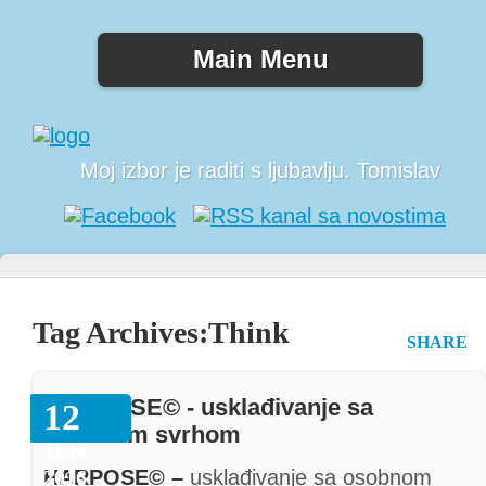
Main Menu
Moj izbor je raditi s ljubavlju. Tomislav
Tag Archives:
Think
SHARE
HARPOSE© - usklađivanje sa
12
osobnom svrhom
JUN
2016
HARPOSE© –
usklađivanje sa osobnom