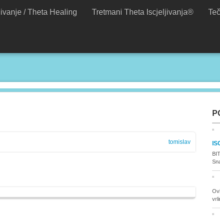
jivanje / Theta Healing
Tretmani Theta Iscjeljivanja®
Teč
P
tomislav
IS
BI
Sna
Ov
vrl