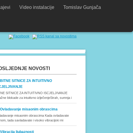
ajevi
Video instalacije
Tomislav Gunjača
OSLJEDNJE NOVOSTI
BITNE SITNICE ZA INTUITIVNO
CJELJIVANJE
TNE SITNICE ZA INTUITIVNO ISCJELJIVANJE
žne blokade za intuitivno izlječenjeStrah, sumnja i
Ovladavanje misaonim obrascima
ladavanje misaonim obrascima Kada ovladavate
inom, tada savladavate i visoko vibracijski mi
Vibracija ljubaznosti