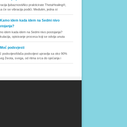
racija ljubaznostiAko prakticirate ThetaHealing®,
a će se vibracija podići. Međutim, jedna st
Kamo idem kada idem na Sedmi nivo
stojanja?
o idem kada idem na Sedmi nivo postojanja?
ikulacija, opisivanje procesa koji se odvija unuta
Moć podsvjesti
 podsvijestiVaša podsvijest upravlja sa oko 90%
eg života, svega, od ritma srca do sjećanja i