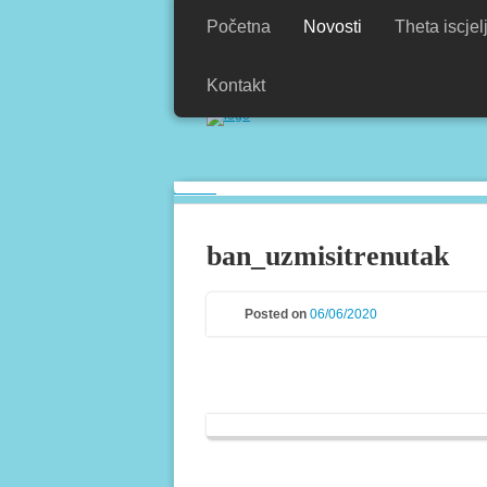
Početna
Novosti
Theta iscjel
Kontakt
Moj izbor je raditi s ljubavlju.
Tomislav
ban_uzmisitrenutak
Posted on
06/06/2020