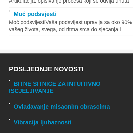
Artikulacija, opisivanje procesa koji se odvija unuta
Moć podsvjesti
Moć podsvijestiVaša podsvijest upravlja sa oko 90%
vašeg života, svega, od ritma srca do sjećanja i
POSLJEDNJE NOVOSTI
BITNE SITNICE ZA INTUITIVNO
ISCJELJIVANJE
Ovladavanje misaonim obrascima
Vibracija ljubaznosti