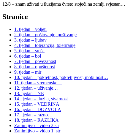
12/8 – znam uživati u iluzijama čvrsto stojeći na zemlji svjestan…
Stranice
1. tjedan – voljeti
2. tjedan – poštovanje, poštivanje
3. tjedan – ljubav
4. tjedan – tolerancija, toleriranje
5. tjedan – sreća
6. tjedan – bol
7. tjedan – povezanost
8. tjedan – opuštenost
9. tjedan – mir
10. tjedan – pokretnost, pokretljivost, mobilnost…
11. tjedan – vremenske…
12. tjedan – uživanje…
13. tjedan – NE
14. tjedan – iluzija, stvarnost
15. tjedan – VEDRINA
16. tjedan – DOZVOLA
17. tjedan – razno…
18. tjedan – RAZLIKA
Zanimljivo – video 2.str
Zanimljivo – video 1. str