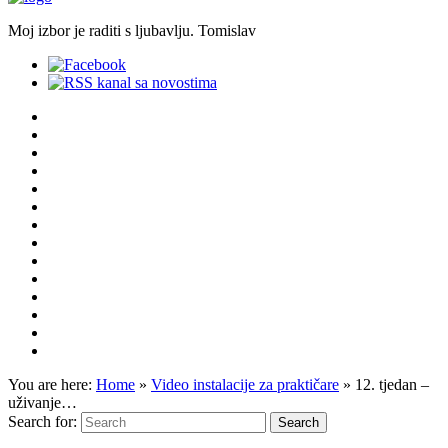
Moj izbor je raditi s ljubavlju. Tomislav
You are here:
Home
»
Video instalacije za praktičare
»
12. tjedan –
uživanje…
Search for: