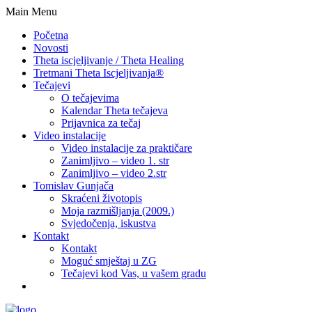
Main Menu
Početna
Novosti
Theta iscjeljivanje / Theta Healing
Tretmani Theta Iscjeljivanja®
Tečajevi
O tečajevima
Kalendar Theta tečajeva
Prijavnica za tečaj
Video instalacije
Video instalacije za praktičare
Zanimljivo – video 1. str
Zanimljivo – video 2.str
Tomislav Gunjača
Skraćeni životopis
Moja razmišljanja (2009.)
Svjedočenja, iskustva
Kontakt
Kontakt
Moguć smještaj u ZG
Tečajevi kod Vas, u vašem gradu