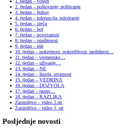
1. tjedan – voljeti
2. tjedan – poštovanje, poštivanje
3. tjedan – ljubav
4. tjedan – tolerancija, toleriranje
5. tjedan – sreća
6. tjedan – bol
7. tjedan – povezanost
8. tjedan – opuštenost
9. tjedan – mir
10. tjedan – pokretnost, pokretljivost, mobilnost…
11. tjedan – vremenske…
12. tjedan – uživanje…
13. tjedan – NE
14. tjedan – iluzija, stvarnost
15. tjedan – VEDRINA
16. tjedan – DOZVOLA
17. tjedan – razno…
18. tjedan – RAZLIKA
Zanimljivo – video 2.str
Zanimljivo – video 1. str
Posljednje novosti