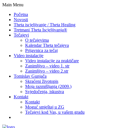
Main Menu
Početna
Novosti
Theta iscjeljivanje / Theta Healing
Tretmani Theta Iscjeljivanja®
Tečajevi
O tečajevima
Kalendar Theta tečajeva
Prijavnica za tečaj
Video instalacije
Video instalacije za praktičare
Zanimljivo – video 1. str
Zanimljivo – video 2.str
Tomislav Gunjača
Skraćeni životopis
Moja razmišljanja (2009.)
Svjedočenja, iskustva
Kontakt
Kontakt
Moguć smještaj u ZG
Tečajevi kod Vas, u vašem gradu